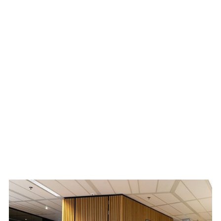
We got awesome clients, a
growing team and a cinema
🎥. Do we need to say more?