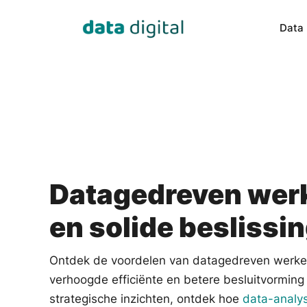
Data 
Data Engineering
Data Sci
Our experts transform data into 
Building c
valuable insights.
especially 
Datagedreven wer
en solide beslissi
Ontdek de voordelen van datagedreven werke
verhoogde efficiënte en betere besluitvorming 
strategische inzichten, ontdek hoe
data-analy