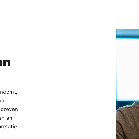
en
 neemt,
oor
edreven
en en
retatie