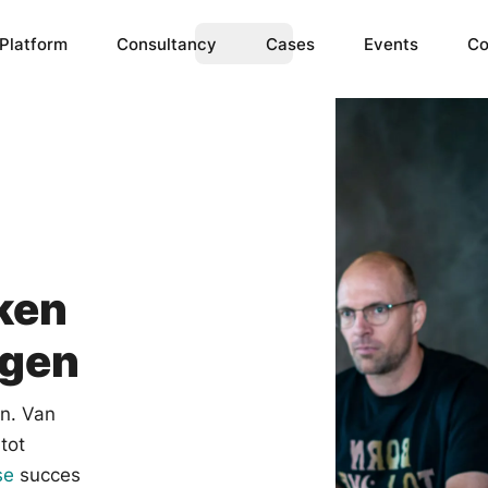
Platform
Consultancy
Cases
Events
Co
ence
IoT Data
omplex ML & AI models 
Create the ability to monitor 
for you.
IoT devices.
ken
ngen
n. Van
tot
se
succes