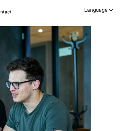
Language
ntact
Other services
Power BI
Data warehousing
KPI dashboards
Data driven decision-making