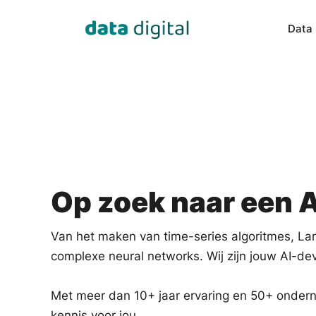
Data 
Data Engineering
Data Sci
Our experts transform data into 
Building c
valuable insights.
especially 
Op zoek naar een A
Van het maken van time-series algoritmes, La
complexe neural networks. Wij zijn jouw AI-d
Met meer dan 10+ jaar ervaring en 50+ ondern
kennis voor jou.