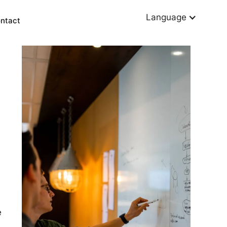
Language
ntact
Other services
Power BI
Data warehousing
KPI dashboards
Data driven decision-making
e