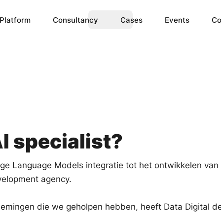
Platform
Consultancy
Cases
Events
Co
ence
IoT Data
omplex ML & AI models 
Create the ability to monitor 
for you.
IoT devices.
I specialist?
rge Language Models integratie tot het ontwikkelen van
evelopment agency.
emingen die we geholpen hebben, heeft Data Digital d