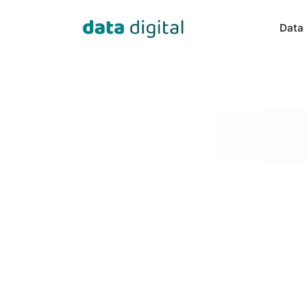
Data 
Data Engineering
Data Sci
Our experts transform data into 
Building c
valuable insights.
especially 