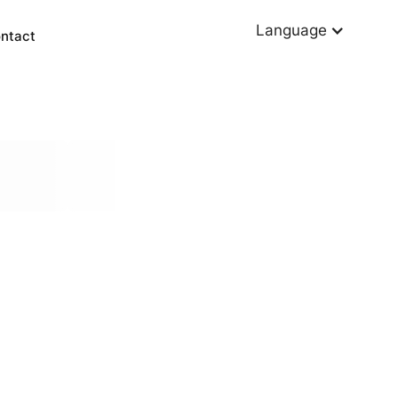
Language
ntact
Other services
Power BI
Data warehousing
KPI dashboards
Data driven decision-making