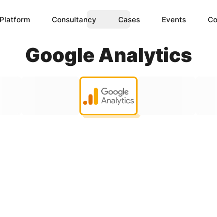
Platform
Consultancy
Cases
Events
Co
Google Analytics
ence
IoT Data
omplex ML & AI models 
Create the ability to monitor 
for you.
IoT devices.