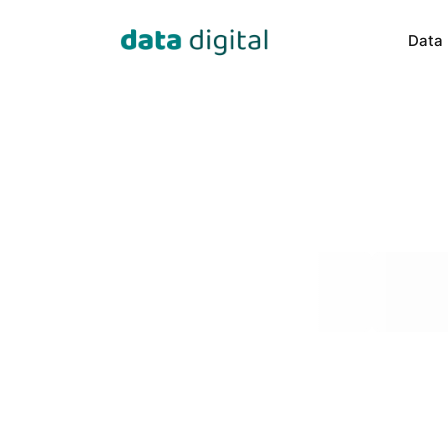
Data 
Data Engineering
Data Sci
Our experts transform data into 
Building c
valuable insights.
especially 