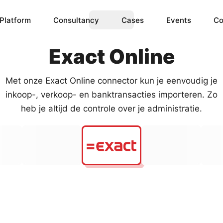
Platform
Consultancy
Cases
Events
Co
Exact Online
Met onze Exact Online connector kun je eenvoudig je
ence
IoT Data
inkoop-, verkoop- en banktransacties importeren. Zo
omplex ML & AI models 
Create the ability to monitor 
heb je altijd de controle over je administratie.
for you.
IoT devices.