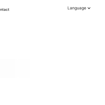
Language
ntact
Other services
Power BI
Data warehousing
KPI dashboards
Data driven decision-making