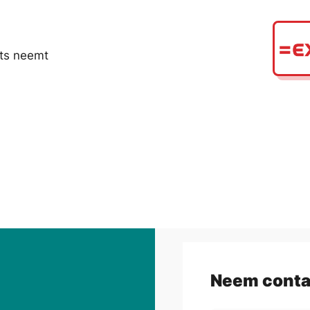
rts neemt
Neem conta