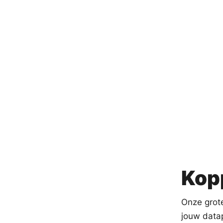
Kopp
Onze grot
jouw datap