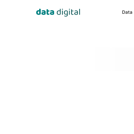
Data 
Data Engineering
Data Sci
Our experts transform data into 
Building c
valuable insights.
especially 