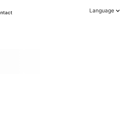
Language
ntact
Other services
Power BI
Data warehousing
KPI dashboards
Data driven decision-making