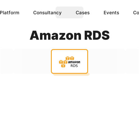
Platform
Consultancy
Cases
Events
Co
Amazon RDS
ence
IoT Data
omplex ML & AI models 
Create the ability to monitor 
for you.
IoT devices.